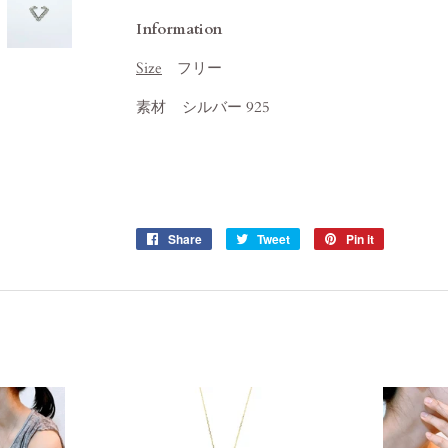
Information
Size
フリー
素材
シルバー 925
Share
Share
Tweet
Tweet
Pin it
Pin
on
on
on
Facebook
Twitter
Pinterest