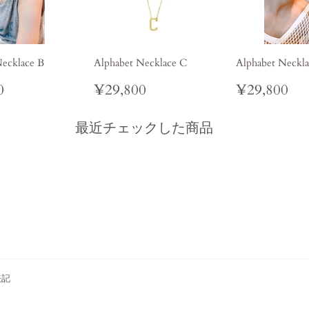
Necklace B
Alphabet Necklace C
Alphabet Neckla
ar
¥32,800
Regular
¥29,800
Regular
¥2
0
¥29,800
¥29,800
price
price
最近チェックした商品
表記