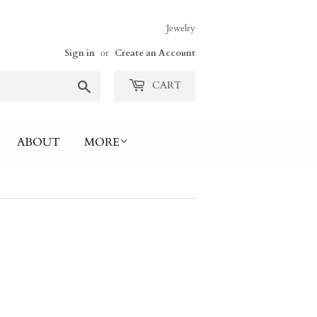
Jewelry
Sign in
or
Create an Account
Search
CART
ABOUT
MORE