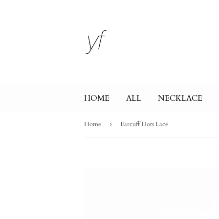
HOME
ALL
NECKLACE
Home
›
Earcuff Dots Lace