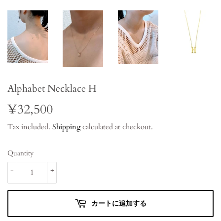
Alphabet Necklace H
¥32,500
¥32,500
Tax included.
Shipping
calculated at checkout.
Quantity
-
+
カートに追加する