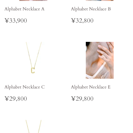
Alphabet Necklace A
Alphabet Necklace B
Regular
¥33,900
Regular
¥32,800
¥33,900
¥32,800
price
price
Alphabet Necklace C
Alphabet Necklace E
Regular
¥29,800
Regular
¥29,800
¥29,800
¥29,800
price
price