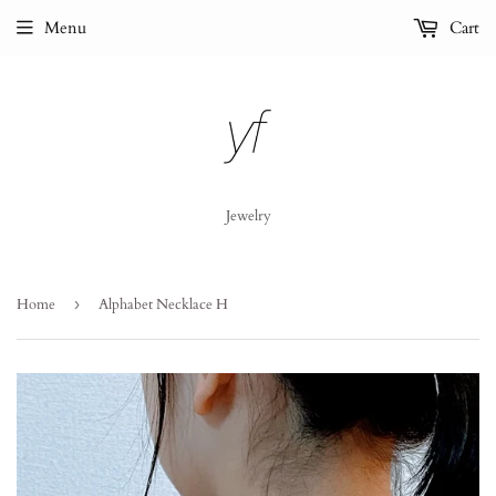
Menu
Cart
Jewelry
Home
›
Alphabet Necklace H