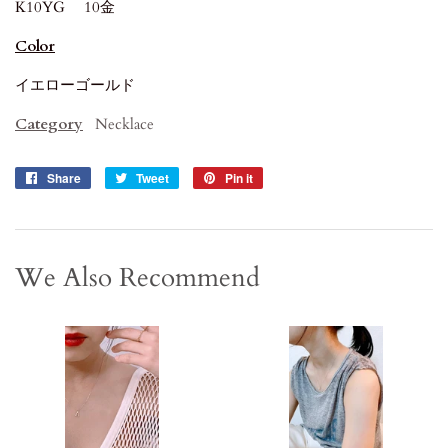
K10YG 10金
Color
イエローゴールド
Category
Necklace
Share
Share
Tweet
Tweet
Pin it
Pin
on
on
on
Facebook
Twitter
Pinterest
We Also Recommend