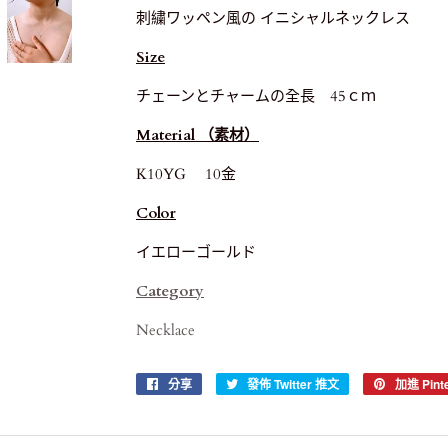
刺繍ワッペン風の イニシャルネックレス
Size
チェーンとチャームの全長 45ｃｍ
Material （素材）
K10YG 10金
Color
イエローゴールド
Category
Necklace
分享
分
發佈 Twitter 推文
在
加進 Pinte
享
Twitter
至
上