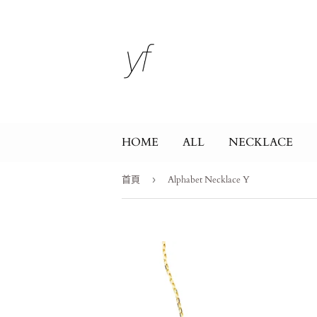
HOME
ALL
NECKLACE
首頁
›
Alphabet Necklace Y