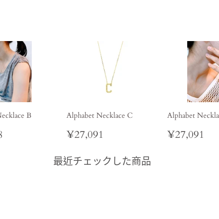
Facebook
發
佈
推
文
Necklace B
Alphabet Necklace C
Alphabet Neckla
¥29,818
定
¥27,091
定
¥2
8
¥27,091
¥27,091
價
價
最近チェックした商品