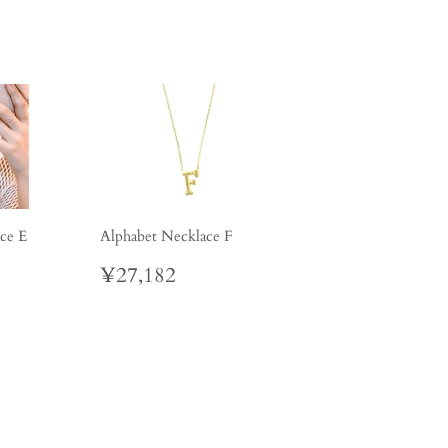
ce E
Alphabet Necklace F
7,091
定
¥27,182
¥27,182
價