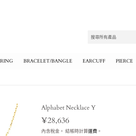
RING
BRACELET/BANGLE
EARCUFF
PIERCE
Alphabet Necklace Y
¥28,636
¥28,636
內含稅金。 結帳時計算
運費
。